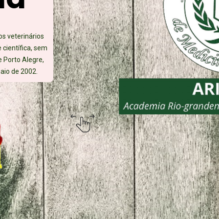
os veterinários
e científica, sem
e Porto Alegre,
aio de 2002.