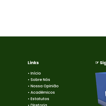
Links
☞ Si
• Início
• Sobre Nós
• Nossa Opinião
• Acadêmicos
• Estatutos
• Diretoria